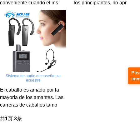
conveniente cuando el ins
los principiantes, no apr
Ple
Sistema de audio de enseñanza
imm
ecuestre
El caballo es amado por la
mayoría de los amantes. Las
carreras de caballos tamb
共
1
页
3
条