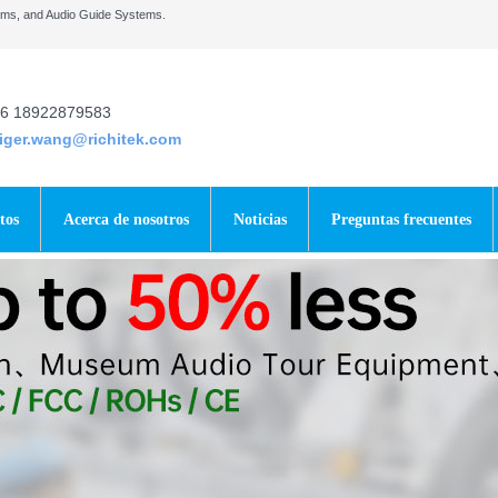
tems, and Audio Guide Systems.
6 18922879583
tiger.wang@richitek.com
tos
Acerca de nosotros
Noticias
Preguntas frecuentes