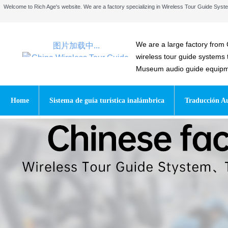
Welcome to Rich Age's website. We are a factory specializing in Wireless Tour Guide Sy
We are a large factory from 
图片加载中...
wireless tour guide systems
Museum audio guide equipmen
Home
Sistema de guía turística inalámbrica
Traducción Au