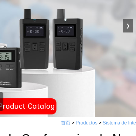
❯
首页
>
Productos
>
Sistema de Int