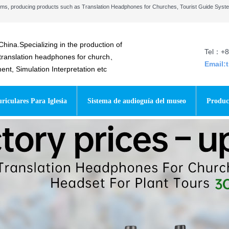
stems, producing products such as Translation Headphones for Churches, Tourist Guide Sys
China.Specializing in the production of
Tel：+8
 translation headphones for church、
Email:
t, Simulation Interpretation etc
riculares Para Iglesia
Sistema de audioguía del museo
Produc