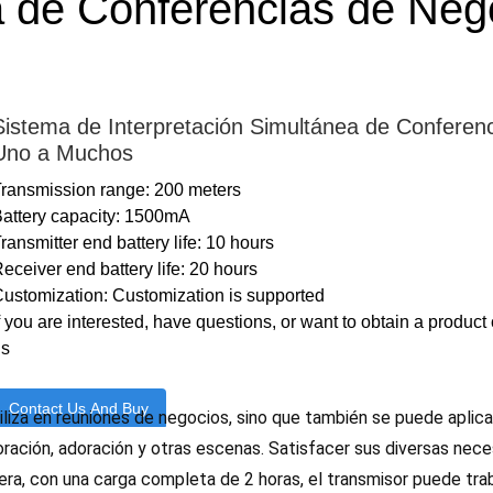
a de Conferencias de Ne
Sistema de Interpretación Simultánea de Conferen
Uno a Muchos
ransmission range: 200 meters
attery capacity: 1500mA
ransmitter end battery life: 10 hours
eceiver end battery life: 20 hours
ustomization: Customization is supported
f you are interested, have questions, or want to obtain a product
us
Contact Us And Buy
iliza en reuniones de negocios, sino que también se puede aplic
ración, adoración y otras escenas. Satisfacer sus diversas nece
era, con una carga completa de 2 horas, el transmisor puede trab