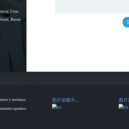
strial Zone,
Street, Baoan
S
miento y enseñanza
图片加载中...
图片加
enamiento equitativo