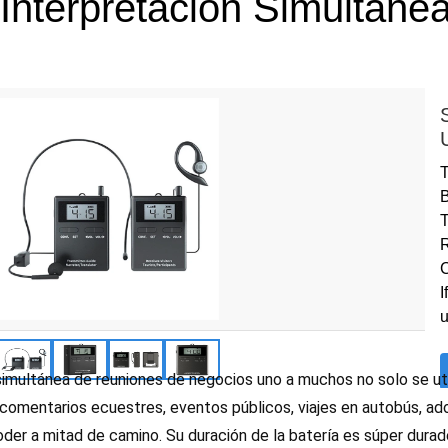
Interpretación Simultáne
T
B
T
R
C
I
simultánea de reuniones de negocios uno a muchos no solo se ut
comentarios ecuestres, eventos públicos, viajes en autobús, ado
oder a mitad de camino. Su duración de la batería es súper durad