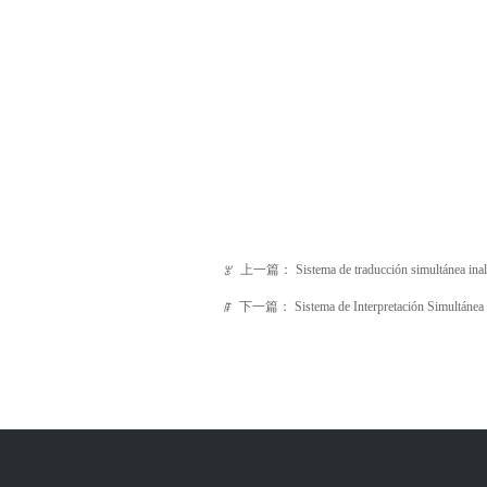
上一篇：
Sistema de traducción simultánea ina
ꂃ
下一篇：
Sistema de Interpretación Simultánea
ꁹ