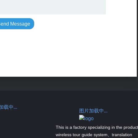
end Message
载中...
图片加载中...
This is a factory specializing in the produc
wireless tour guide system、translation