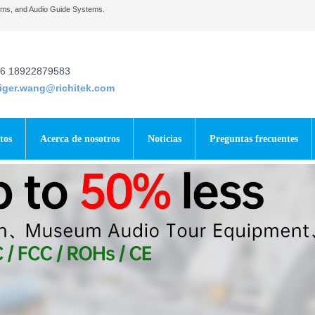
tems, and Audio Guide Systems.
6 18922879583
tiger.wang@richitek.com
tos
Acerca de nosotros
Noticias
Preguntas frecuentes