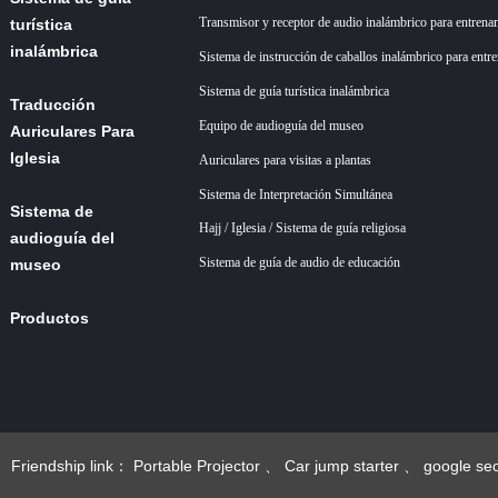
Transmisor y receptor de audio inalámbrico para entrena
turística
inalámbrica
Sistema de instrucción de caballos inalámbrico para entr
Sistema de guía turística inalámbrica
Traducción
Equipo de audioguía del museo
Auriculares Para
Iglesia
Auriculares para visitas a plantas
Sistema de Interpretación Simultánea
Sistema de
Hajj / Iglesia / Sistema de guía religiosa
audioguía del
Sistema de guía de audio de educación
museo
Productos
Acerca de
nosotros
+86 18922879583
Noticias
Friendship link：
Portable Projector
、
Car jump starter
、
google se
esgoogle seo
、