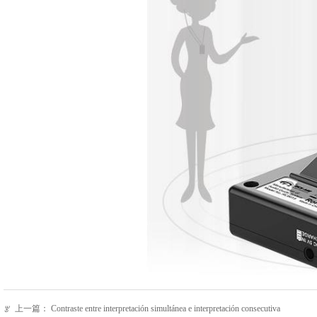
上一篇：
Contraste entre interpretación simultánea e interpretación consecutiva
ꂃ