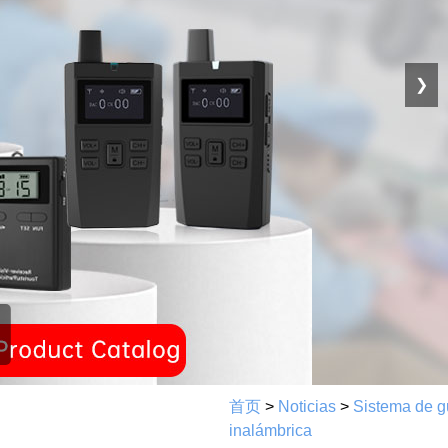
❯
首页
>
Noticias
>
Sistema de gu
inalámbrica