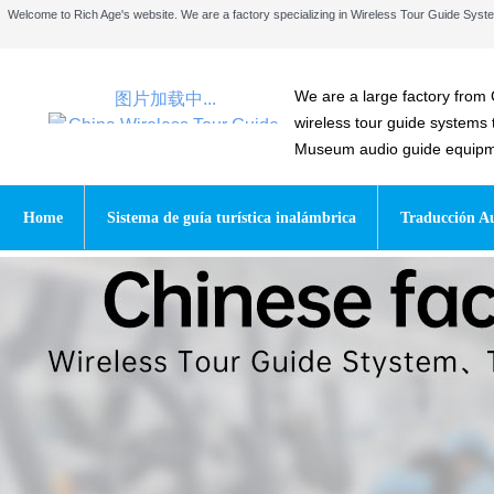
Welcome to Rich Age's website. We are a factory specializing in Wireless Tour Guide Sy
We are a large factory from 
图片加载中...
wireless tour guide systems
Museum audio guide equipmen
Home
Sistema de guía turística inalámbrica
Traducción Au