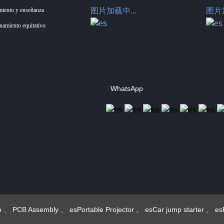
miento y enseñanza
图片加载中...
图片加
enamiento equitativo
WhatsApp
Hotus Technology
(Shenzhen) Co., Ltd.
o
、
PCB Assembly
、
esPortable Projector
、
esCar jump starter
、
es