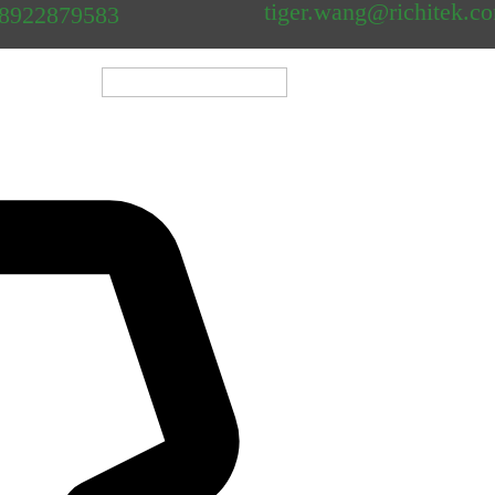
tiger.wang@richitek.c
18922879583
												
Shenzhen Newei Industri