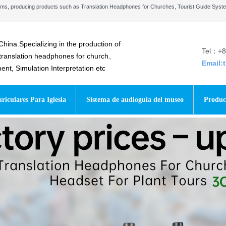
stems, producing products such as Translation Headphones for Churches, Tourist Guide Sys
China.Specializing in the production of
Tel：+8
 translation headphones for church、
Email:
t, Simulation Interpretation etc
riculares Para Iglesia
Sistema de audioguía del museo
Produc