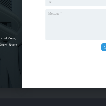
strial Zone,
Street, Baoan
S